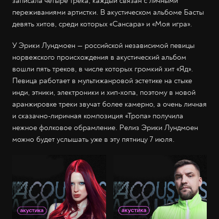
записала четыре трека, каждый связан с личными
переживаниями артистки. В акустическом альбоме Басты
девять хитов, среди которых «Сансара» и «Моя игра».
У Эрики Лундмоен — российской независимой певицы
норвежского происхождения в акустический альбом
вошли пять треков, в числе которых громкий хит «Яд».
Певица работает в мультижанровой эстетике на стыке
инди, этники, электроники и хип-хопа, поэтому в новой
аранжировке треки звучат более камерно, а очень личная
и сказачно-лиричная композиция «Тропа» получила
нежное фолковое обрамление. Релиз Эрики Лундмоен
можно будет услышать уже в эту пятницу 7 июля.