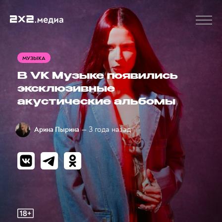
МУЗЫКА
В VK Музыке появились
эксклюзивные
акустические альбомы
— 3 года назад
Арина Пырина