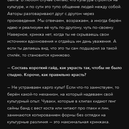
культуре, и по сути это тупо общение людей между собой.
Авторы разговаривают друг с другом через
произведения. Мы отвечаем, возражаем, а иногда берём
идею и реализуем её чуть по-другому, чуть по-своему.
Наверное, кринжа нет, когда ты не скрываешь свои
источники вдохновения и отдаёшь им дань уважения. А
если ты делаешь вид, что это ты сам подшарил за такой
стилёк, то становится кринжово.
— Составь короткий гайд, как украсть так, чтобы не было
стыдно. Короче, как правильно красть?
— Не устраиваем карго культ! Если что-то заимствуем, то
берём какой-то механизм, на который надеваем свой
культурный опыт. Чуваки, которые в клипах кидают генг
сайны банд с вест коста или читают про глаки и лин,
занимаются копированием формы без оглядки на
культурные различия — это максимальная кринжака.