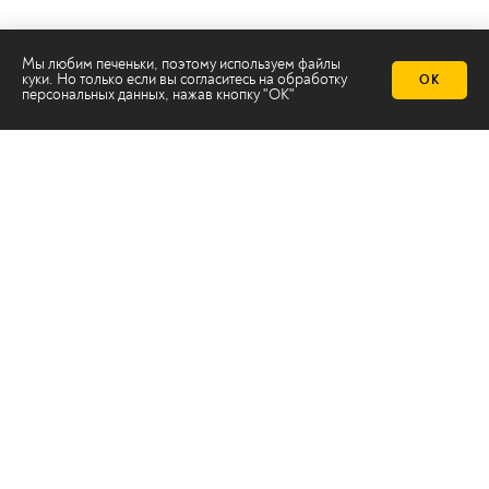
Мы любим печеньки, поэтому используем файлы
куки. Но только если вы согласитесь на
обработку
ОК
персональных данных
, нажав кнопку "ОК"
Телеканал 2х2
Онлайн-эфир
Все авторы
Все темы