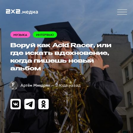
МУЗЫКА
ИНТЕРВЬЮ
Воруй как Acid Racer, или
где искать вдохновение,
когда пишешь новый
альбом
— 2 года назад
Артём Миндрин