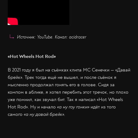
Источник: YouTube. Канал: acidracer
«Hot
W
heels
H
ot
R
od»
В 2021 году я был на съёмках клипа МС Сенечки — «Давай
брейк». Трек тогда ещё не вышел, и после съёмок я
мысленно продолжал гонять его в голове. Сидя за
компом в аблике, я хотел перебить этот тречок, но плохо
уже помнил, как звучал бит. Так я написал «Hot Wheels
Hot Rod». Ну и начало
«а ну гоу гонки»
идёт из того
самого
«а ну давай брейк».