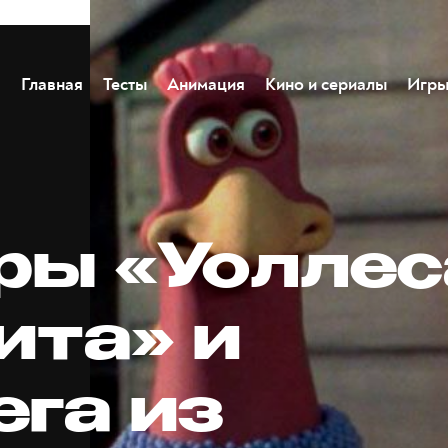
Главная
Тесты
Анимация
Кино и сериалы
Игр
ры «Уоллес
ита» и
ега из