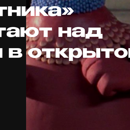
тника»
тают над
й в открыт