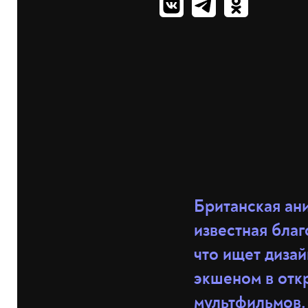
Британская ан
известная бла
что ищет дизай
экшеном в откр
мультфильмов.