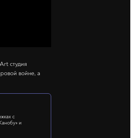
Art студия
ировой войне, а
ижках с
Канобу» и