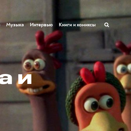
ы
Музыка
Интервью
Книги и комиксы
а и