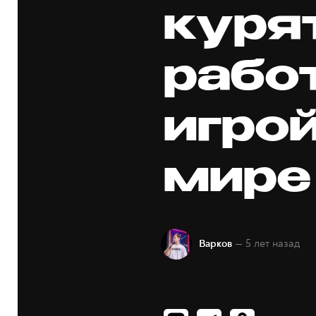
куря
рабо
игро
мире
— 5 лет назад
Варков