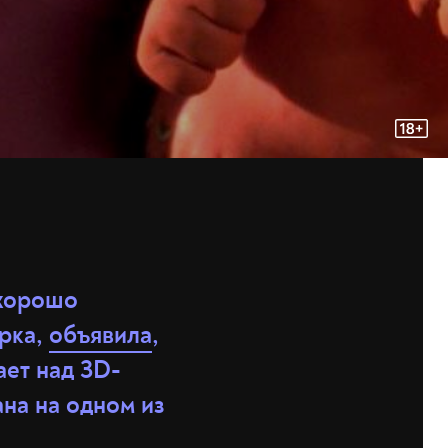
 хорошо
рка,
объявила
,
ает над 3D-
на на одном из