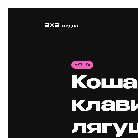
МУЗЫКА
Коша
клав
лягу