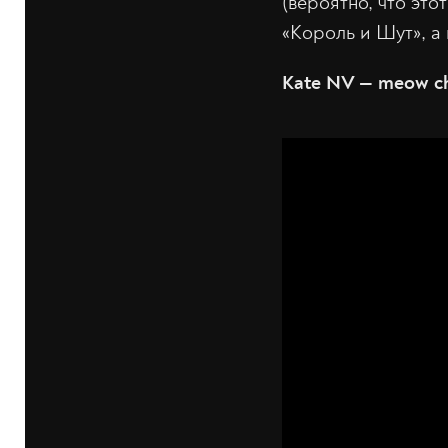
(вероятно, что это
«Король и Шут», а 
Kate NV — meow c