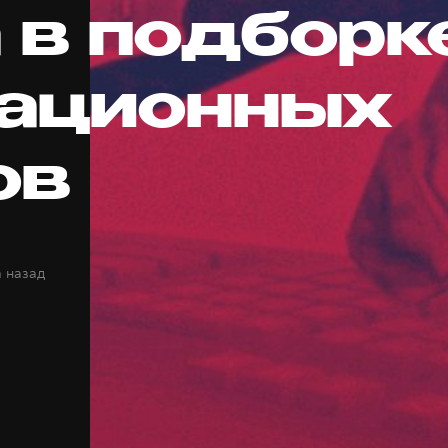
 в подборк
ационных
ов
а назад