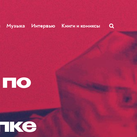
ы
Музыка
Интервью
Книги и комиксы
 по
пке