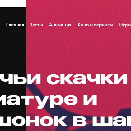
Главная
Тесты
Анимация
Кино и сериалы
Игр
чьи скачки
иатуре и
шонок в ша