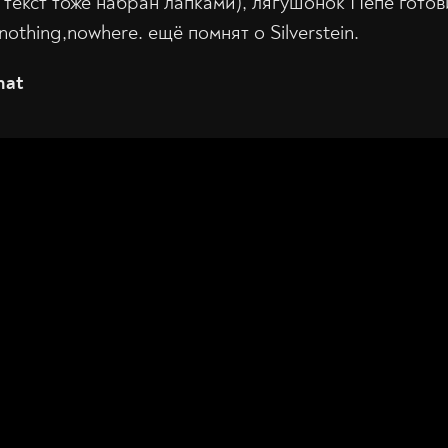
т текст тоже набран лапками), лягушонок Пепе готов
nothing,nowhere. ещё помнят о Silverstein.
hat