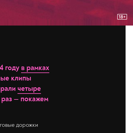
4 году
в рамках
бные клипы
брали
четыре
т раз — покажем
еговые дорожки