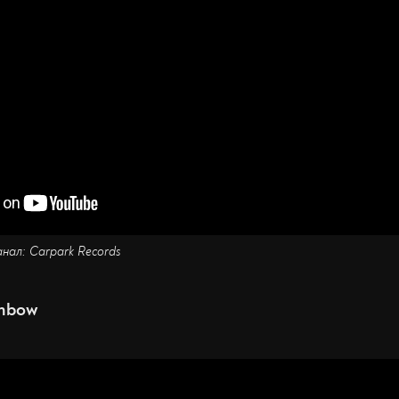
анал: Carpark Records
inbow