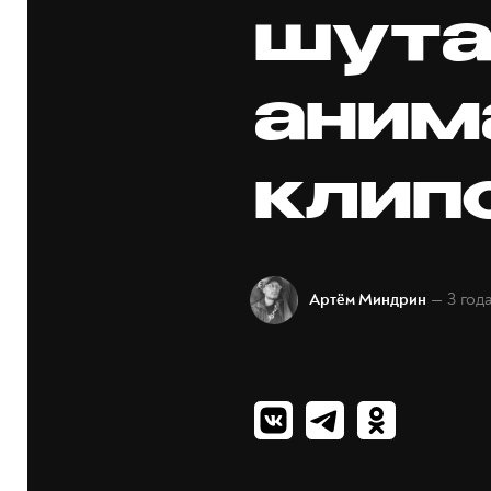
шута
аним
клип
— 3 год
Артём Миндрин