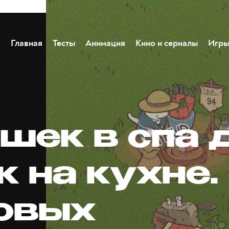
Главная
Тесты
Анимация
Кино и сериалы
Игр
шек в спа 
 на кухне.
овых