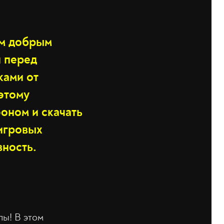
ым добрым
и перед
ками от
этому
оном и скачать
 игровых
вность.
пы! В этом