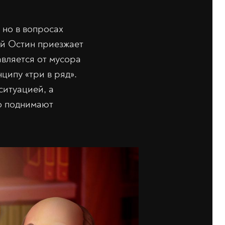
 но в вопросах
ий Остин приезжает
авляется от мусора
ципу «три в ряд».
ситуацией, а
о поднимают