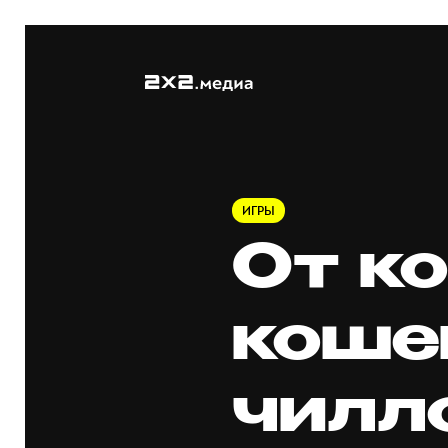
ИГРЫ
От ко
кошек
чилл