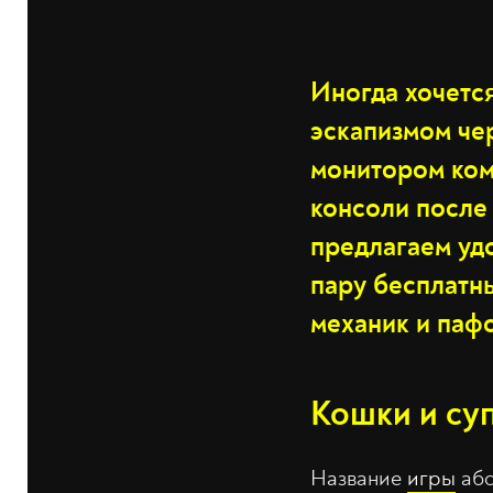
Иногда хочется
эскапизмом че
монитором ком
консоли после 
предлагаем уд
пару бесплатн
механик и пафо
Кошки и су
Название
игры
абс