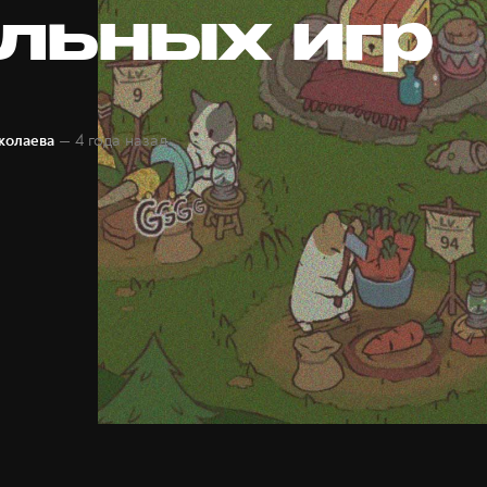
льных игр
— 4 года назад
колаева