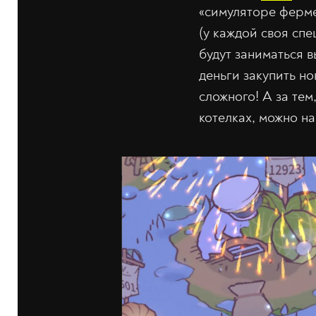
«симуляторе ферме
(у каждой своя сп
будут заниматься 
деньги закупить н
сложного! А за те
котелках, можно н