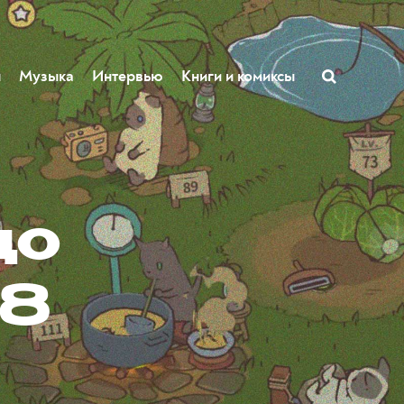
ы
Музыка
Интервью
Книги и комиксы
до
 8