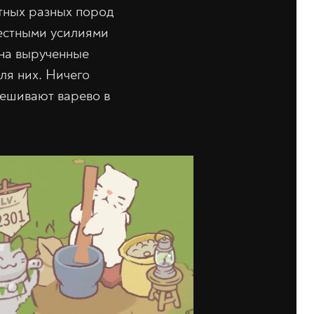
тных разных пород
местными усилиями
 на вырученные
ля них. Ничего
мешивают варево в