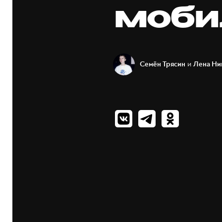
моби
и
Семён Трясин
Лена Ни