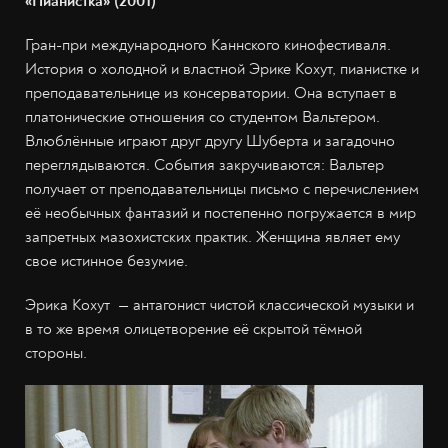
«Пианистка» (2001)
Гран-при международного Каннского кинофестиваля.
История о холодной и властной Эрике Кохут, пианистке и
преподавательнице из консерватории. Она вступает в
платонические отношения со студентом Вальтером.
Влюблённые играют друг другу Шуберта и загадочно
переглядываются. События закручиваются: Вальтер
получает от преподавательницы письмо с перечислением
её необычных фантазий и постепенно погружается в мир
запретных мазохистских практик. Женщина являет ему
свое истинное безумие.
Эрика Кохут — антагонист чистой классической музыки и
в то же время олицетворение её скрытой тёмной
стороны.