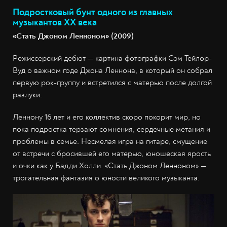
Подростковый бунт одного из главных
музыкантов XX века
«Стать Джоном Ленноном» (2009)
Режиссёрский дебют — картина фотографки Сэм Тейлор-
Вуд о важном годе Джона Леннона, в который он собрал
первую рок-группу и встретился с матерью после долгой
разлуки.
Леннону 16 лет и его коллектив скоро покорит мир, но
пока подростка терзают сомнения, сердечные метания и
проблемы в семье. Несмелая игра на гитаре, смущение
от встречи с бросившей его матерью, юношеская ярость
и очки как у Бадди Холли. «Стать Джоном Ленноном» —
трогательная фантазия о юности великого музыканта.