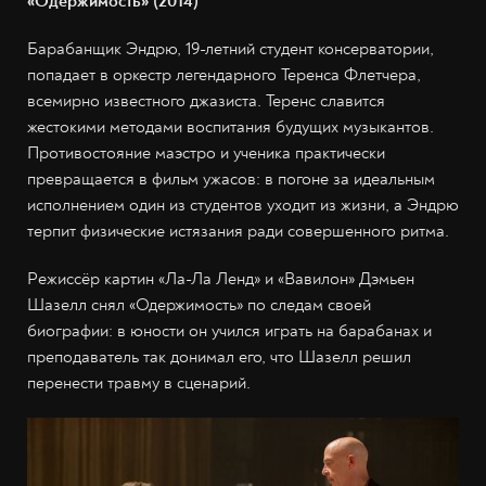
«Одержимость» (2014)
Барабанщик Эндрю, 19-летний студент консерватории,
попадает в оркестр легендарного Теренса Флетчера,
всемирно известного джазиста. Теренс славится
жестокими методами воспитания будущих музыкантов.
Противостояние маэстро и ученика практически
превращается в фильм ужасов: в погоне за идеальным
исполнением один из студентов уходит из жизни, а Эндрю
терпит физические истязания ради совершенного ритма.
Режиссёр картин «Ла-Ла Ленд» и «Вавилон» Дэмьен
Шазелл снял «Одержимость» по следам своей
биографии: в юности он учился играть на барабанах и
преподаватель так донимал его, что Шазелл решил
перенести травму в сценарий.