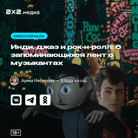
КИНО И СЕРИАЛЫ
Инди, джаз и рок-н-ролл: 6
запоминающихся лент о
музыкантах
— 3 года назад
Арина Нестерова