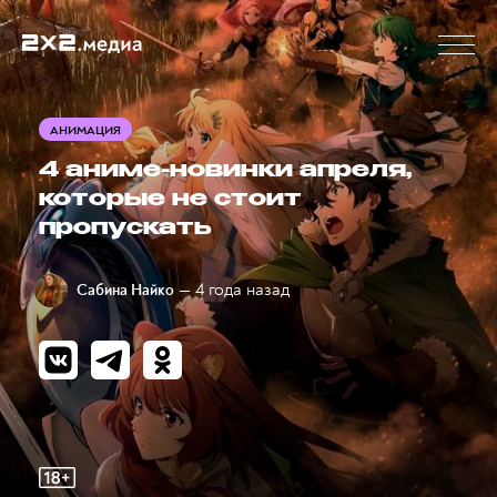
АНИМАЦИЯ
4 аниме-новинки апреля,
которые не стоит
пропускать
— 4 года назад
Сабина Найко