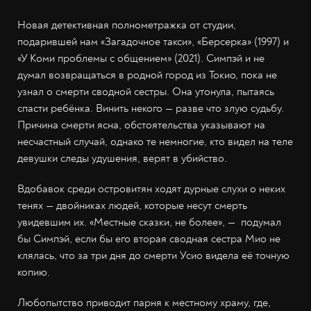
Новая детективная полнометражка от студии,
подарившей нам «Загадочное такси», «Берсерка» (1997) и
«У Коми проблемы с общением» (2021). Симпэй и не
думал возвращаться в родной город из Токио, пока не
узнал о смерти сводной сестры. Она утонула, пытаясь
спасти ребёнка. Винить некого — разве что злую судьбу.
Причина смерти ясна, обстоятельства указывают на
несчастный случай, однако те немногие, кто видел на теле
девушки следы удушения, верят в убийство.
Вдобавок среди островитян ходят дурные слухи о неких
тенях — двойниках людей, которые несут смерть
увидевшим их. «Местные сказки, не более», — подумал
бы Симпэй, если бы его вторая сводная сестра Мио не
клялась, что за три дня до смерти Усио видела её точную
копию.
Любопытство приводит парня к местному храму, где,