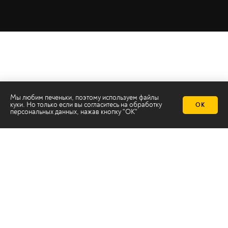
Мы любим печеньки, поэтому используем файлы
куки. Но только если вы согласитесь на
обработку
ОК
персональных данных
, нажав кнопку "ОК"
Телеканал 2х2