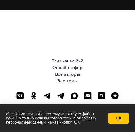
Телеканал 2х2
Онлайн-эфир
Все авторы
Все темы
Мы любим печеньки, поэтому используем файлы
куки. Но только если вы согласитесь на
обработку
ОК
персональных данных
, нажав кнопку "ОК"
© ООО «ТРК «2Х2», 2026
Правовая информация