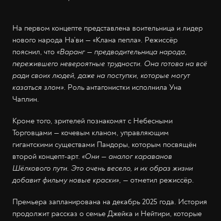
На первом концепте представлена воительница и лидер
нового народа На’ви — «Клана пепла». Режиссёр
пояснил, что
«Варанг — предводительница народа,
пережившего невероятные трудности. Она готова на всё
ради своих людей, даже на поступки, которые могут
казаться злом»
. Роль антагонистки исполнила Уна
Чаплин.
Кроме того, зрителей познакомят с Небесными
Торговцами — кочевым кланом, управляющим
гигантскими существами Пандоры, которым посвящён
второй концепт-арт.
«Они — аналог караванов
Шёлкового пути. Это очень весело, и их образ жизни
добавит фильму новые краски»
, — отметил режиссёр.
Премьера запланирована на декабрь 2025 года. История
продолжит рассказ о семье Джейка и Нейтири, которые