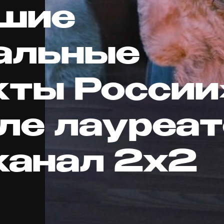
шие
альные
кты России
сле лауреа
канал 2х2
д