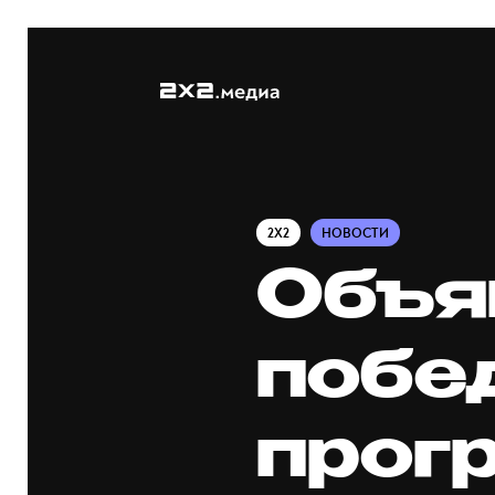
2X2
НОВОСТИ
Объя
побе
прог