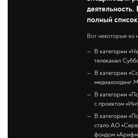
деятельность. 
полный список
Вот некоторые из 
В категории «Н
телеканал Суббо
В категории «С
медиахолдинг M
В категории «П
с проектом «Инт
В категории «П
стало АО «Сервь
фондом «Арифме