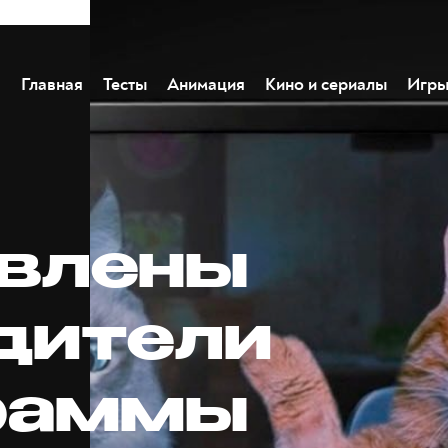
Главная
Тесты
Анимация
Кино и сериалы
Игр
влены
дители
раммы