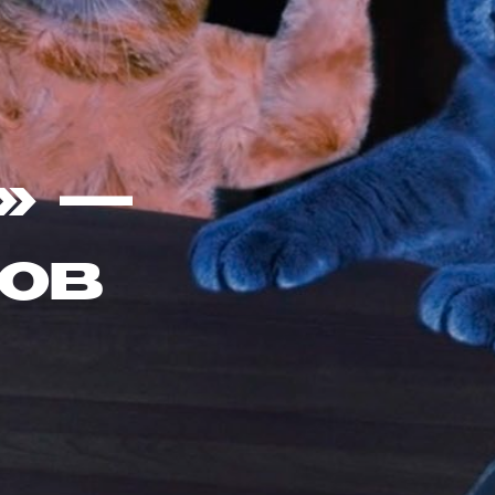
» —
тов