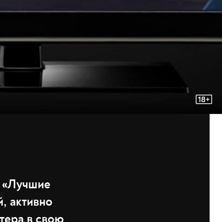
а «Лучшие
, активно
тера в свою