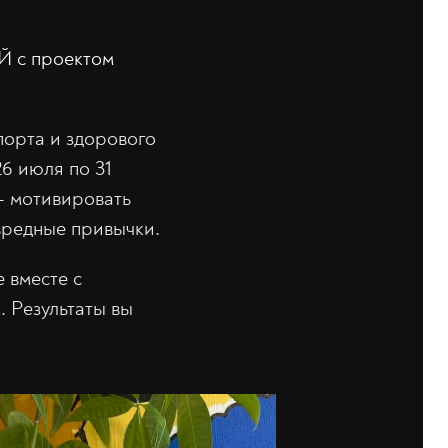
Й с проектом
порта и здорового
26 июля по 31
— мотивировать
вредные привычки.
 вместе с
. Результаты вы