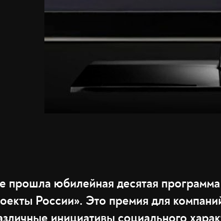
ве прошла юбилейная десятая программ
оекты России». Это премия для компаний
зличные инициативы социального харак