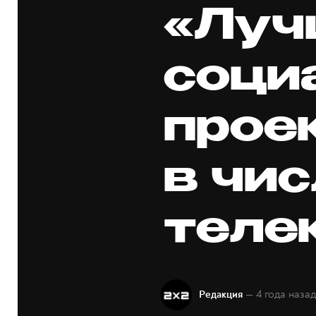
«Луч
соци
прое
в чи
теле
— 4 года наза
Редакция