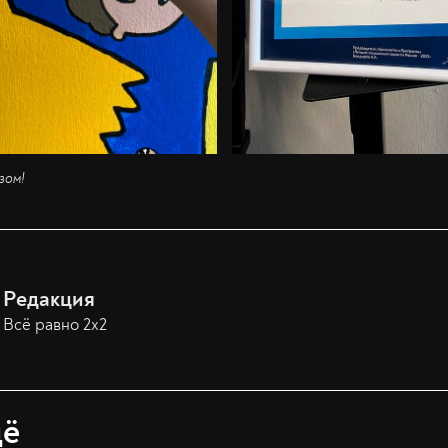
зом!
Редакция
Всё равно 2х2
щё