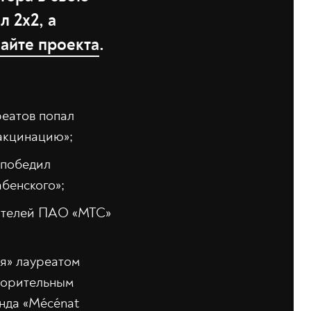
л 2х2, а
сайте проекта
.
реатов попал
вакцинацию»;
 победил
бенского»;
дителей ПАО «МТС»
я» лауреатом
творительным
нда «Mécénat