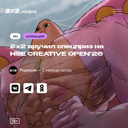
2X2
АНИМАЦИЯ
2х2 вручил спецприз на
HSE CREATIVE OPEN'26
— 2 месяца назад
Редакция