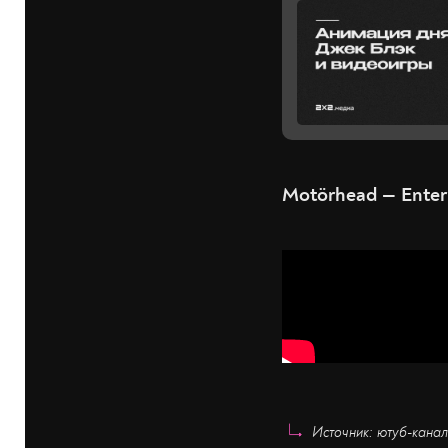
Motörhead — Ente
Источник: ютуб-кана