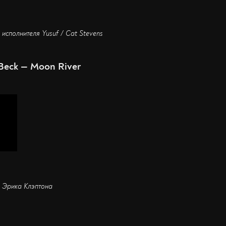
 исполнителя Yusuf / Cat Stevens
f Beck — Moon River
л Эрика Клэптона