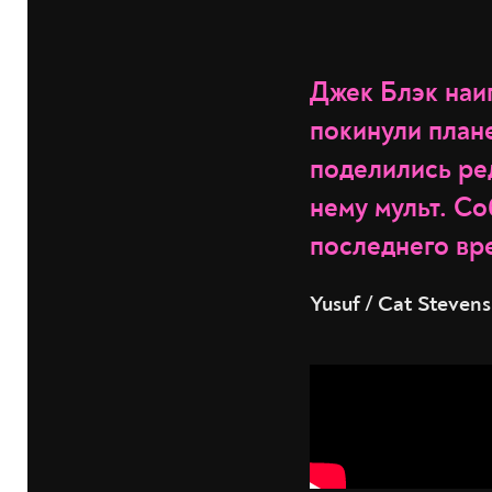
Джек Блэк наи
покинули план
поделились ред
нему мульт. С
последнего вр
Yusuf / Cat Stevens