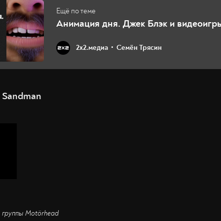
Анимация дня. Джек Блэк и видеоигр
2х2.медиа
Семён Трясин
r Sandman
л группы Motörhead