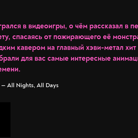
грался в видеоигры, о чём рассказал в 
ету, спасаясь от пожирающего её монстр
ким кавером на главный хэви-метал хит 
обрали для вас самые интересные анима
емени.
 — All Nights, All Days