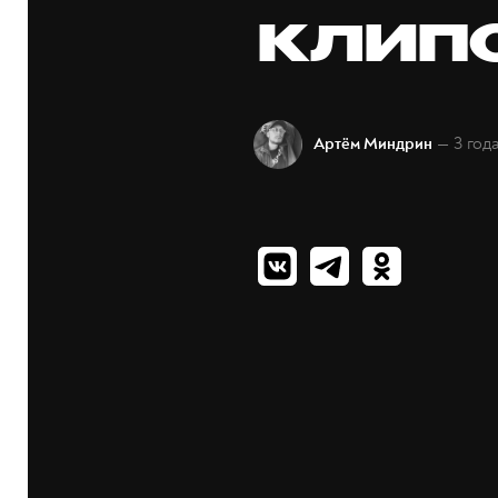
клип
— 3 год
Артём Миндрин