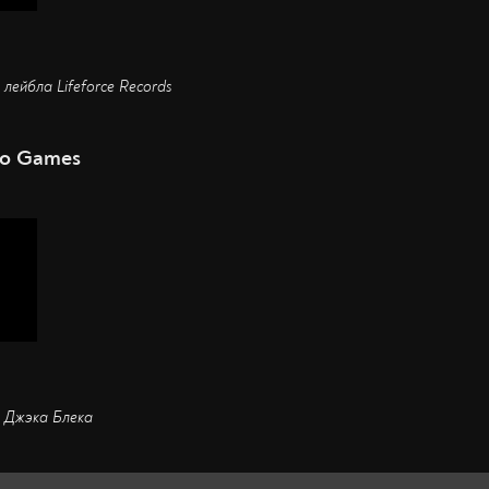
 лейбла Lifeforce Records
eo Games
л Джэка Блека