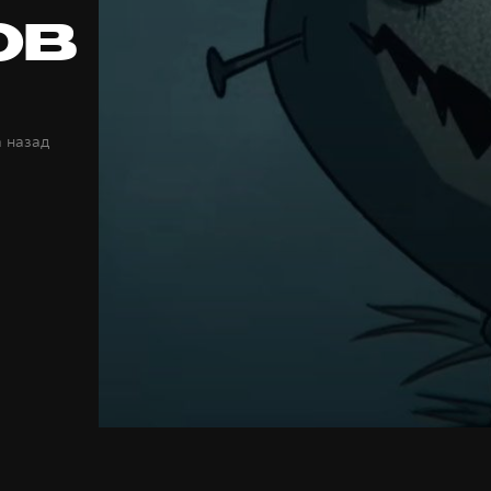
ов
а назад