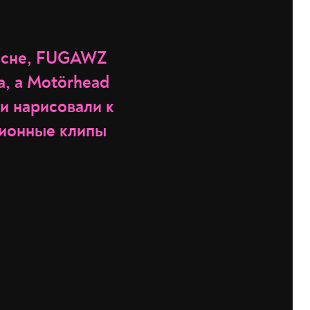
песне, FUGAWZ
а, а Motörhead
и нарисовали к
ционные клипы