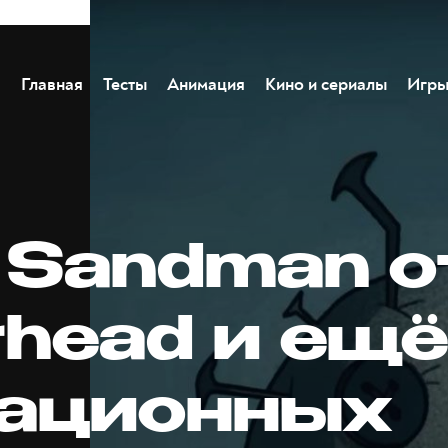
Главная
Тесты
Анимация
Кино и сериалы
Игр
r Sandman о
head и ещё
ационных