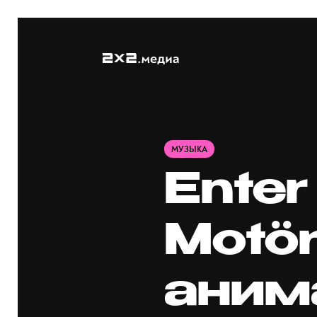
МУЗЫКА
Ente
Motör
аним