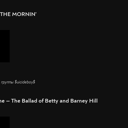
'N THE MORNIN'
 группы $uicideboy$
e — The Ballad of Betty and Barney Hill