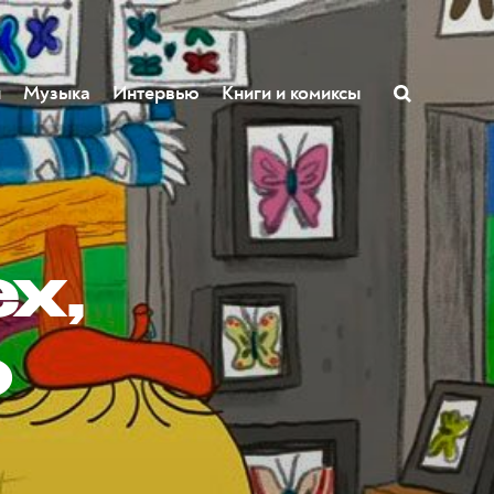
ы
Музыка
Интервью
Книги и комиксы
х,
о