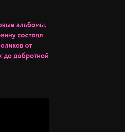
овые альбомы,
вину состоял
роликов от
х до добротной