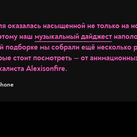
я оказалась насыщенной не только на н
оэтому наш
музыкальный дайджест
наполо
ой подборке мы собрали ещё несколько 
орые стоит посмотреть — от анимационны
алиста Alexisonfire.
phone