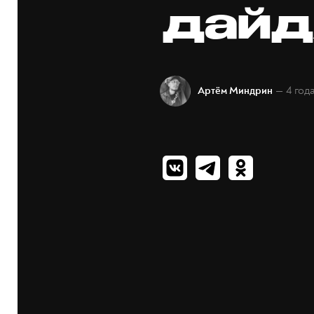
дайд
— 4 год
Артём Миндрин