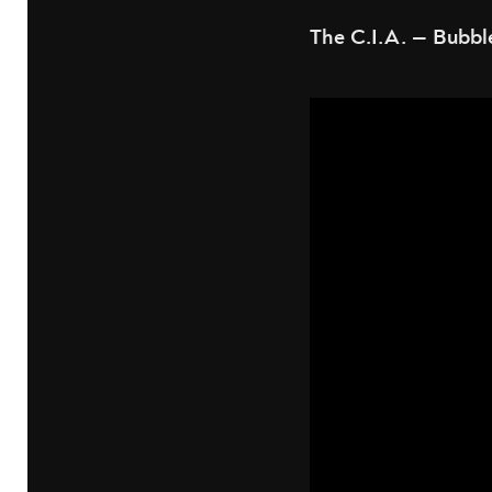
The C.I.A. — Bubbl