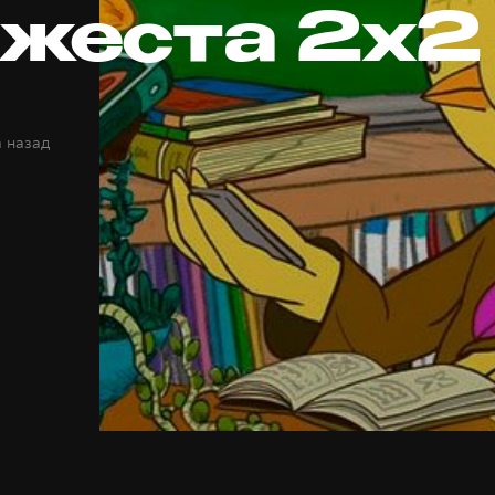
жеста 2х2
а назад