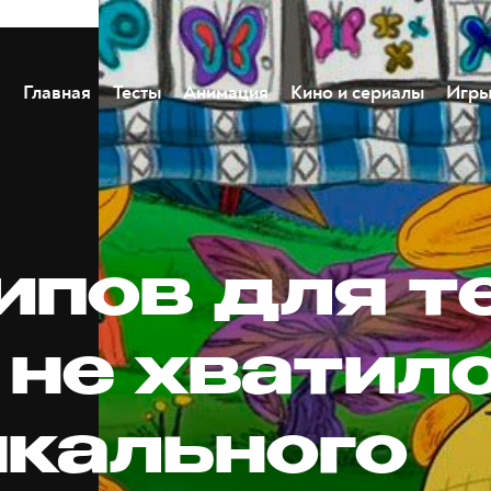
Главная
Тесты
Анимация
Кино и сериалы
Игр
ипов для те
 не хватил
кального