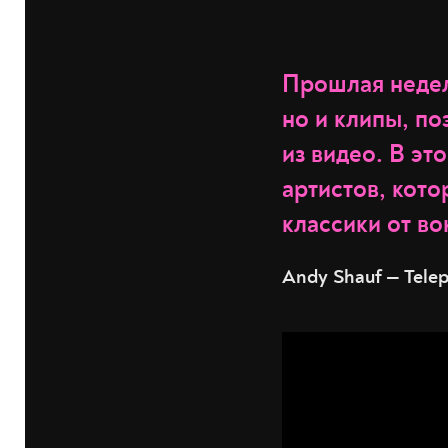
Прошлая недел
но и клипы, п
из видео. В эт
артистов, кот
классики от вок
Andy Shauf — Tele