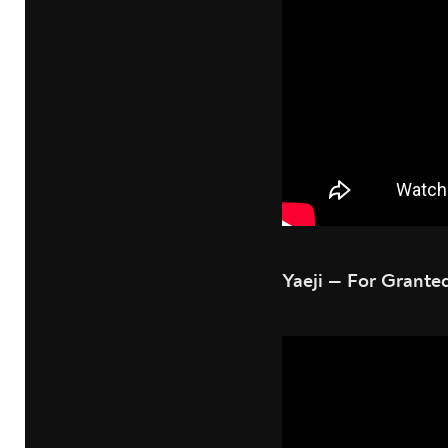
Yaeji — For Grante