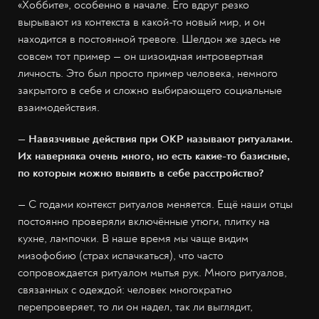
«Хоббите», особенно в начале. Его вдруг резко
вырывают из контекста в какой-то новый мир, и он
находится в постоянной тревоге. Шелдон же здесь не
совсем тот пример — он шизоидная интровертная
личность. Это был просто пример человека, немного
закрытого в себе и сложно выбирающего социальные
взаимодействия.
— Навязчивые действия при ОКР называют ритуалами.
Их наверняка очень много, но есть какие-то базисные,
по которым можно выявить в себе расстройство?
— С годами контекст ритуалов меняется. Ещё наши отцы
постоянно проверяли включённые утюги, плитку на
кухне, лампочки. В наше время мы чаще видим
мизофобию (страх испачкаться), что часто
сопровождается ритуалом мытья рук. Много ритуалов,
связанных с одеждой: человек многократно
перепроверяет, то ли он надел, так ли выглядит,