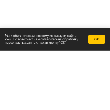
Мы любим печеньки, поэтому используем файлы
куки. Но только если вы согласитесь на
обработку
ОК
персональных данных
, нажав кнопку "ОК"
Телеканал 2х2
Онлайн-эфир
Все авторы
Все темы
© ООО «ТРК «2Х2», 2026
Правовая информация