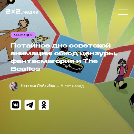
АНИМАЦИЯ
Потайное дно советской
анимации: обход цензуры,
фантасмагория и The
Beatles
— 6 лет назад
Наталья Лобачёва