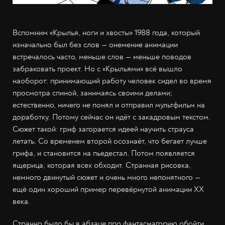
Вспомним «Крылья, ноги и хвосты» 1988 года, который
изначально был без слов — онемение анимации
встречалось часто, меньше слов — меньше поводов
забраковать проект. Но с «Крыльями» всё вышло
наоборот: принимающий работу человек сидел во время
просмотра спиной, занимаясь своими делами;
естественно, ничего не понял и отправил мультфильм на
доработку. Потому сейчас он идёт с закадровым текстом.
Сюжет такой: гриф загорается идеей научить страуса
летать. Со временем второй осознаёт, что бегает лучше
грифа, и становится на пьедестал. Потом появляется
ящерица, которая всех обходит. Странная рисовка,
немного двинутый сюжет и очень много непонятного —
ещё один хороший пример перевёрнутой анимации XX
века.
Странно было бы в абзаце про фантасмагорию обойти