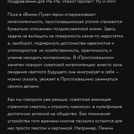
поздравлении для Иа-Иа: «Хвост пропал? Ну и что!»
Пока в «Винни-Пухе» герои отзеркаливают
интеллигентность, простоквашинская утопия становится
буквально описанием позднесоветской жизни. Здесь
задача не вытащить на поверхность какие-то недостатки,
а, наоборот, подчеркнуть достоинства идеалистов и
утилитаристов: их хозяйственность, практичность и
умение находить компромиссы. В «Простоквашино»
заметен поворот советской интеллигенции: вместо зала
ожидания светлого будущего она эмигрирует в себя —
можно сказать, уезжает в Простоквашино заниматься
своими делами.
Как мы говорили уже раньше, советская анимация
стремится схватить и отразить максимум: в мультфильме
достаточно аллюзий на общество. Без понимания
устройства того времени многие пасхалки остаются для
нас просто текстом и картинкой. Например, Печкин