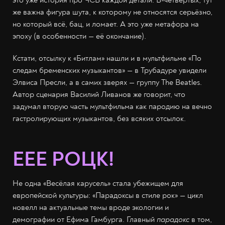
это уже история про ЧСВ каждой детали. В-четвёртых, тут
же важна фигура шута, к которому не относятся серьёзно,
но который всё, бац, и ломает. А это уже метафора на
эпоху (в особенности — её окончание).
Кстати, отсылку к «Битлам» нашли и в мультфильме «По
следам бременских музыкантов» — в Трубадуре увидели
Элвиса Пресли, а в самих зверях — группу The Beatles.
Автор сценария Василий Ливанов же говорит, что
задумал вторую часть мультфильма как пародию на вечно
гастролирующих музыкантов, без всяких отсылок.
ЕЕЕ РОЦК!
Не одна «Весёлая карусель» стала убежищем для
европейской культуры: «Парадоксы в стиле рок» — цикл
новелл на актуальные темы вроде экологии и
демографии от Ефима Гамбурга. Главный
парадокс
в том,