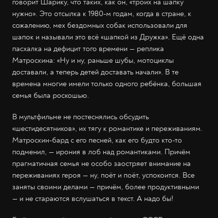
говорит Шарику, что таких, как он, «троих на шапку
нужно». Это отсылка к 1980-м годам, когда в стране, к
сожалению, мех бездомных собак использовали для
шапок и называли это всё «шапкой из Дружка». Ещё одна
пасхалка на дефицит того времени — реплика
Матроскина: «Ну и ну, раньше шубы, мотоциклы
доставали, а теперь детей доставать начали». В те
времена многие имели только одного ребёнка, большая
семья была роскошью.
В мультфильме не постеснялись обсудить
«шестидесятников», их тягу к романтике и переживаниям.
Матроскин-бард с его песней, как его будто кто-то
подменил, — ирония в лоб над романтиками. Причём
прагматичная семья не особо заостряет внимание на
переживаниях героя — ну, поёт и поёт, успокоится. Все
заняты своими делами — причём, более продуктивными
— и не стараются вслушаться в текст. А надо бы!