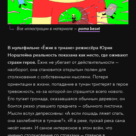
Все иллюстрации в материале —
рoma besиt
В мультфильме
«
Ёжик в тумане
»
режиссёра Юрия
Норштейна реальность показана как место, где оживают
страхи героя.
Ёжик не убегает от действительности —
наоборот, она становится открытым полем для
столкновения с собственными мыслями. Потеря
ориентации в жизни, попадание в туман триггерят в герое
тревожность, из-за которой он страшится всего нового.
Его пугает громада, оказавшаяся обычным деревом; он
боится резко упавшего предмета — обычного листочка.
Мысли вслух депрессивны: «А если лошадь ляжет спать,
она захлебнётся в тумане?», «Я в реке, пускай река сама
несёт меня». И самое интересное в этом всём, что
именно столкновение со страхами — главное в