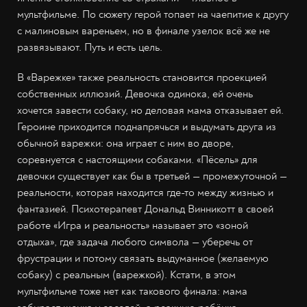
мультфильме. По сюжету герой топает на чаепитие к другу
с малиновым вареньем, но в финале узелок всё же не
развязывают. Путь и есть цель.
В «Варежке» также реальность становится проекцией
собственных иллюзий. Девочка одинока, ей очень
хочется завести собаку, но деловая мама отказывает ей.
Героине приходится поднапрячься и выдумать друга из
обычной варежки: она играет с ним во дворе,
соревнуется с настоящими собаками. «Пёсель» для
девочки существует как бы в третьей — промежуточной —
реальности, которая находится где-то между жизнью и
фантазией. Психотерапевт Дональд Винникотт в своей
работе «Игра и реальность» называет это «зоной
отдыха», где задача любого символа — уберечь от
фрустрации и потому связать выдуманное (желаемую
собаку) с реальным (варежкой). Кстати, в этом
мультфильме тоже нет как такового финала: мама