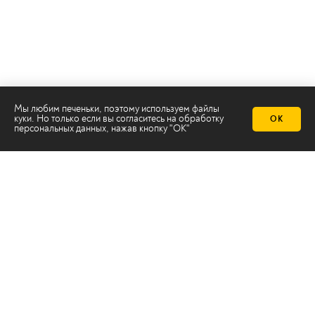
Мы любим печеньки, поэтому используем файлы
куки. Но только если вы согласитесь на
обработку
ОК
персональных данных
, нажав кнопку "ОК"
Телеканал 2х2
Онлайн-эфир
Все авторы
Все темы